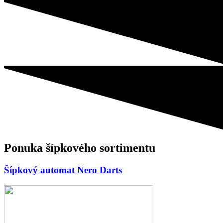
Ponuka šípkového sortimentu
Šípkový automat Nero Darts