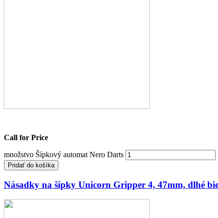
Call for Price
množstvo Šípkový automat Nero Darts
Pridať do košíka
Násadky na šípky Unicorn Gripper 4, 47mm, dlhé bie