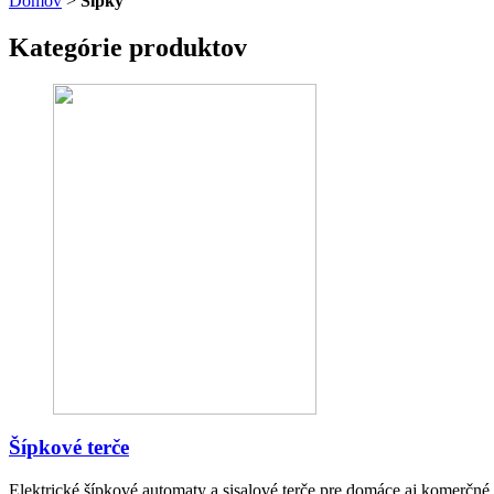
Domov
>
Šípky
Kategórie produktov
Šípkové terče
Elektrické šípkové automaty a sisalové terče pre domáce aj komerčné 