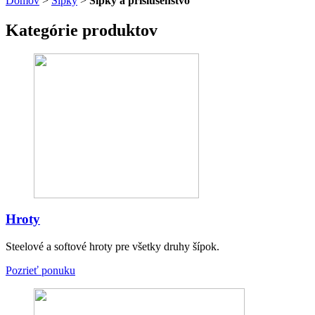
Domov
>
Šípky
>
Šípky a príslušenstvo
Kategórie produktov
Hroty
Steelové a softové hroty pre všetky druhy šípok.
Pozrieť ponuku