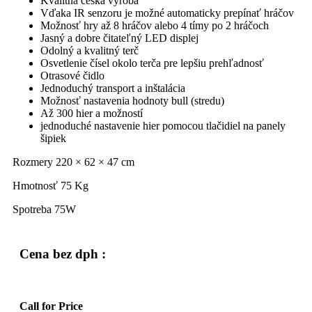
Kvalitná česká výroba
Vďaka IR senzoru je možné automaticky prepínať hráčov
Možnosť hry až 8 hráčov alebo 4 tímy po 2 hráčoch
Jasný a dobre čitateľný LED displej
Odolný a kvalitný terč
Osvetlenie čísel okolo terča pre lepšiu prehľadnosť
Otrasové čidlo
Jednoduchý transport a inštalácia
Možnosť nastavenia hodnoty bull (stredu)
Až 300 hier a možností
jednoduché nastavenie hier pomocou tlačidiel na panely
šipiek
Rozmery 220 × 62 × 47 cm
Hmotnosť 75 Kg
Spotreba 75W
Cena bez dph :
Call for Price