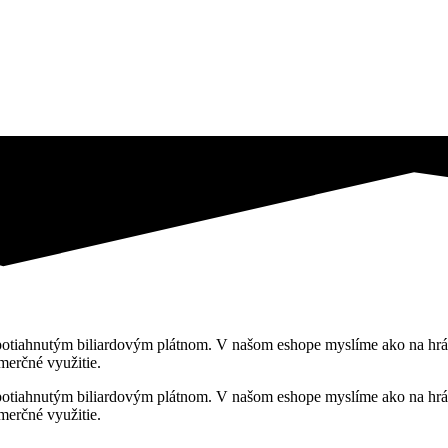
le potiahnutým biliardovým plátnom. V našom eshope myslíme ako na hrá
omerčné využitie.
le potiahnutým biliardovým plátnom. V našom eshope myslíme ako na hrá
omerčné využitie.