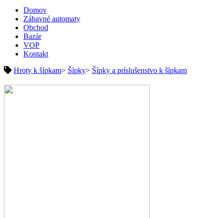
Domov
Zábavné automaty
Obchod
Bazár
VOP
Kontakt
Hroty k šípkam
>
Šípky
>
Šípky a príslušenstvo k šípkam