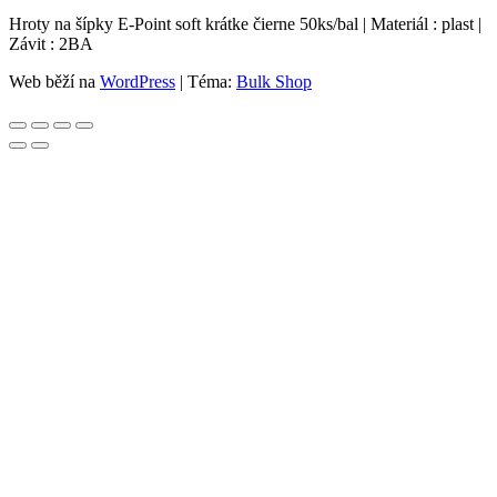
Hroty na šípky E-Point soft krátke čierne 50ks/bal | Materiál : plast |
Závit : 2BA
Web běží na
WordPress
|
Téma:
Bulk Shop